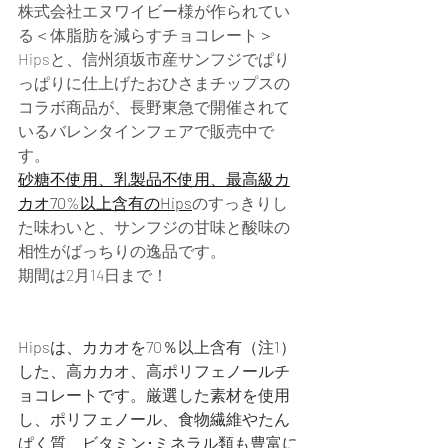
株式会社エヌワイビー様が作られてい
る＜体脂肪を減らすチョコレート＞
Hipsと、信州須坂市産サンフジでぱり
っぱりに仕上げたおひさまチップスの
コラボ商品が、長野東急で開催されて
いるバレンタインフェアで販売中で
す。
砂糖不使用、乳製品不使用、最高級カ
カオ70%以上含有のHips
のすっきりし
た味わいと、サンフジの甘味と酸味の
相性がばっちりの逸品です。
期間は2月14日まで！
Hipsは、カカオを70％以上含有（注1）
した、高カカオ、高ポリフェノールチ
ョコレートです。厳選した素材を使用
し、ポリフェノール、食物繊維やたん
ぱく質、ビタミン･ミネラル類も豊富に