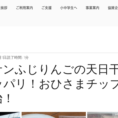
表挨拶
ご利用案内
ご支援
小中学生へ
事業案内
協賛企
月1日
読了時間: 1分
サンふじりんごの天日
ッパリ！おひさまチッ
始！