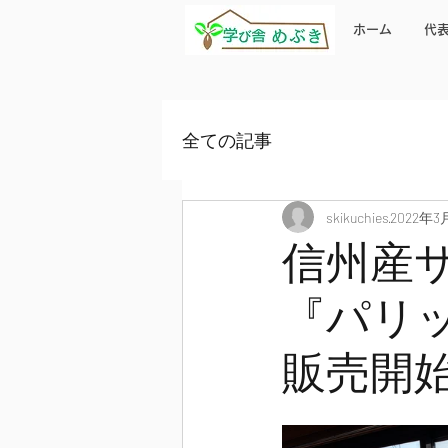
ホーム
代
全ての記事
skikuchies
2022年3
信州産
『パリ
販売開