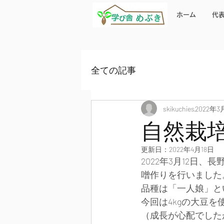
ホーム
代
全ての記事
skikuchies
2022年3
自然栽
更新日：
2022年4月18日
2022年3月12日、
噌作りを行いました
品種は「一人娘」と
今回は4kgの大豆を
（成長が心配でした