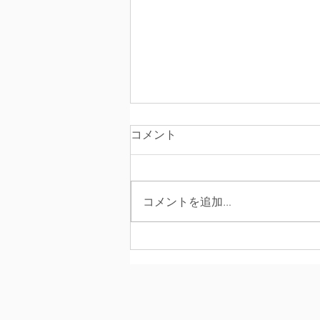
コメント
コメントを追加…
新規ご利用・相談の一時休止
と学び舎めぶき 応援カンパの
お願い