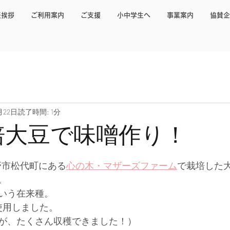
表挨拶
ご利用案内
ご支援
小中学生へ
事業案内
協賛企
月22日
読了時間: 1分
培大豆で味噌作り！
長野市松代町にある
心の木・マザーズファーム
で栽培した
。
いう在来種。
使用しました。
が、たくさん収穫できました！）