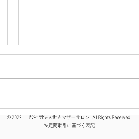
【開催報告】5/30～31大岡合
【受
宿
が喜
© 2022 一般社団法人世界マザーサロン All Rights Reserved.
SO
特定商取引に基づく表記