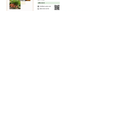
リーフレットのダウンロードは
こちら
学び舎めぶき
〒388-8008 長野県長野市合戦場2丁目137-4（篠
ノ井病院前バス停より徒歩約16分）
​学び舎めぶき しののい（ポンちゃんち）
〒388-8012 長野県長野市篠ノ井二ツ柳
2036-10（JR篠ノ井駅より徒歩約11分）