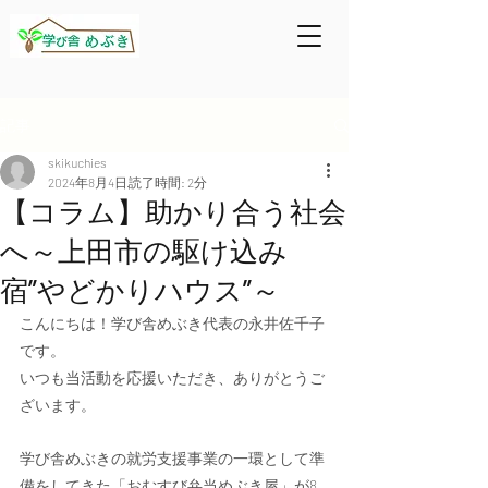
記事
skikuchies
2024年8月4日
読了時間: 2分
【コラム】助かり合う社会
へ～上田市の駆け込み
宿”やどかりハウス”～
こんにちは！
学び舎めぶき代表の永井佐千子
です。
いつも当活動を応援いただき、ありがとうご
ざいます。
学び舎めぶきの就労支援事業の一環として準
備をしてきた「おむすび弁当めぶき屋」が8