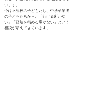
います。
今は不登校の子どもたち、中学卒業後
の子どもたちから、「行ける所がな
い」「経験を積める場がない」という
相談が増えてきています。
安定した補助金はないため、自分たち
で事業を立ち上げたり、企業さんから
の仕事を受託したりしながら、雇用の
創出と合わせて、運営の自立を目指し
ています。
ですが、利用の相談が増えており、ま
だまだ運営の自立まで至っていませ
ん。
安定してこの場を継続させていくため
にも、ぜひ皆様のご支援をお願いいた
します。