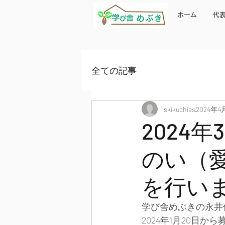
ホーム
代
全ての記事
skikuchies
2024年4
2024
のい（
を行い
学び舎めぶきの永井
2024年1月20日か