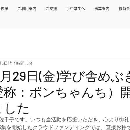
表挨拶
ご利用案内
ご支援
小中学生へ
事業案内
協賛企
月3日
読了時間: 3分
年3月29日(金)学び舎めぶ
愛称：ポンちゃんち）
ました
佐千子です。いつも当活動を応援いただき、心より御礼
ら募集を開始した
クラウドファンディング
では、直接お持