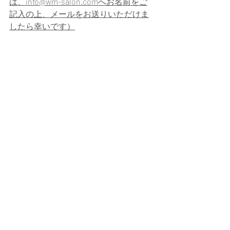
は、info@wm-salon.comへお名前をご
記入の上、メールをお送りいただけま
したら幸いです）
お問い合わせ
最新記事
すべて表示