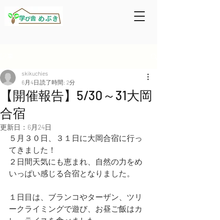
記事
skikuchies
6月4日
読了時間: 2分
【開催報告】5/30～31大岡
合宿
更新日：
6月24日
５月３０日、３１日に大岡合宿に行っ
てきました！
２日間天気にも恵まれ、自然の力をめ
いっぱい感じる合宿となりました。
１日目は、ブランコやターザン、ツリ
ークライミングで遊び、お昼ご飯はカ