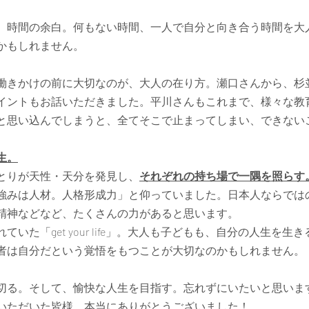
、時間の余白。何もない時間、一人で自分と向き合う時間を大
かもしれません。
働きかけの前に大切なのが、大人の在り方。瀬口さんから、杉
イントもお話いただきました。平川さんもこれまで、様々な教
と思い込んでしまうと、全てそこで止まってしまい、できない
生。
とりが天性・天分を発見し、
それぞれの持ち場で一隅を照らす
強みは人材。人格形成力」と仰っていました。日本人ならでは
精神などなど、たくさんの力があると思います。
いた「get your life」。大人も子どもも、自分の人生を生
者は自分だという覚悟をもつことが大切なのかもしれません。
切る。そして、愉快な人生を目指す。忘れずにいたいと思いま
いただいた皆様、本当にありがとうございました！