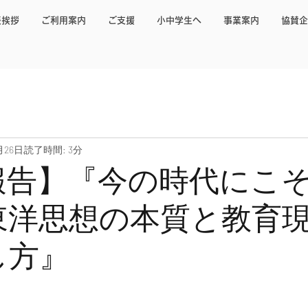
表挨拶
ご利用案内
ご支援
小中学生へ
事業案内
協賛企
月26日
読了時間: 3分
報告】『今の時代にこ
東洋思想の本質と教育
し方』