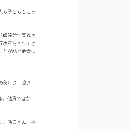
人も子どもももっ
並師範館で実践さ
育改革をされてき
ことが結局他責に
。
の美しさ、強さ、
きる。他責ではな
す。瀬口さん、平