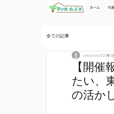
ホーム
代
全ての記事
skikuchies
2025年3
【開催
たい、
の活か